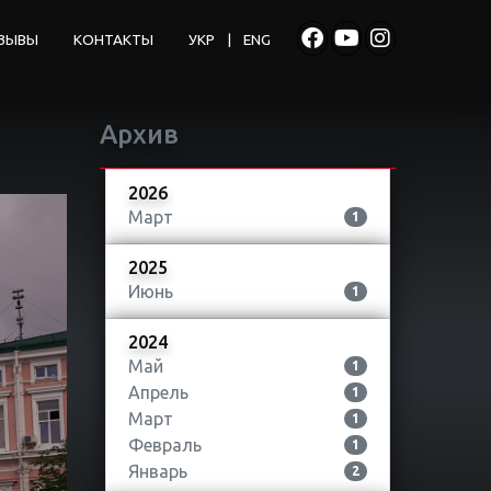
ЗЫВЫ
КОНТАКТЫ
УКР
|
ENG
Архив
2026
Март
1
2025
Июнь
1
2024
Май
1
Апрель
1
Март
1
Февраль
1
Январь
2