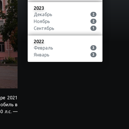
2023
Декабрь
2
Ноябрь
2
Сентябрь
1
2022
Февраль
3
Январь
3
upe 2021
мобиль в
0 л.с. —