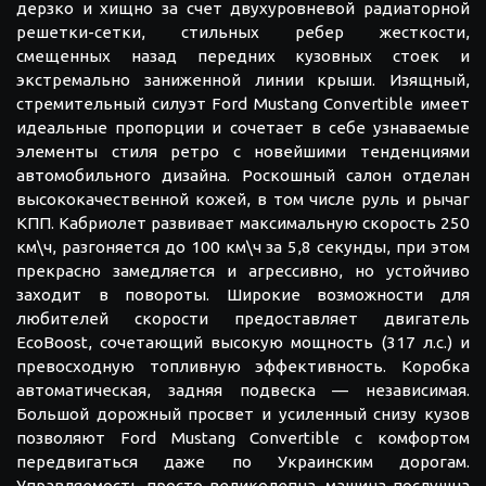
дерзко и хищно за счет двухуровневой радиаторной
решетки-сетки, стильных ребер жесткости,
смещенных назад передних кузовных стоек и
экстремально заниженной линии крыши. Изящный,
стремительный силуэт Ford Mustang Convertible имеет
идеальные пропорции и сочетает в себе узнаваемые
элементы стиля ретро с новейшими тенденциями
автомобильного дизайна. Роскошный салон отделан
высококачественной кожей, в том числе руль и рычаг
КПП. Кабриолет развивает максимальную скорость 250
км\ч, разгоняется до 100 км\ч за 5,8 секунды, при этом
прекрасно замедляется и агрессивно, но устойчиво
заходит в повороты. Широкие возможности для
любителей скорости предоставляет двигатель
EcoBoost, сочетающий высокую мощность (317 л.с.) и
превосходную топливную эффективность. Коробка
автоматическая, задняя подвеска — независимая.
Большой дорожный просвет и усиленный снизу кузов
позволяют Ford Mustang Convertible с комфортом
передвигаться даже по Украинским дорогам.
Управляемость просто великолепна, машина послушна