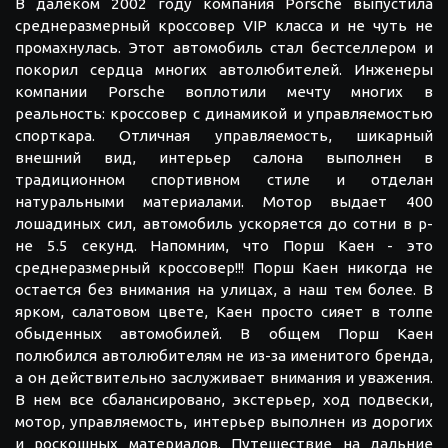
В далеком 2002 году компания Porsche выпустила
среднеразмерный кроссовер VIP класса и не чуть не
промахнулась. Этот автомобиль стал бестселлером и
покорил сердца многих автолюбителей. Инженеры
компании Porsche воплотили мечту многих в
реальность: кроссовер с динамикой и управляемостью
спорткара. Отличная управляемость, шикарный
внешний вид, интерьер салона выполнен в
традиционном спортивном стиле и отделан
натуральными материалами. Мотор выдает 400
лошадиных сил, автомобиль ускоряется до сотни в р-
не 5.5 секунд. Напомним, что Порш Каен - это
среднеразмерный кроссовер!!! Порш Каен никогда не
остается без внимания на улицах, а наш тем более. В
ярком, салатовом цвете, Каен просто сияет в толпе
обыденных автомобилей. В общем Порш Каен
полюбился автолюбителям не из-за именитого бренда,
а он действительно заслуживает внимания и уважения.
В нем все сбалансировано, экстерьер, ход подвески,
мотор, управляемость, интерьер выполнен из дорогих
и роскошных материалов. Путешествие на дальние