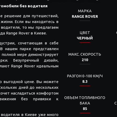
втомобили без водителя
МАРКА
ое решение для путешествий,
RANGE ROVER
жизни. Если вы находитесь в
 водителя, то мы предлагаем
ЦВЕТ
да Range Rover в Киеве.
ЧЕРНЫЙ
дустрии, сочетающая в себе
 В нашем парке представлен
в полной мере демонстрирует
МАКС. СКОРОСТЬ
210
ки. Безупречный дизайн,
лают Range Rover идеальным
РАЗГОН 0-100 КМ/Ч
по выгодной цене. Вы можете
8.3
скольких дней до нескольких
 хочет насладиться комфортом
ОБЪЕМ ТОПЛИВНОГО
вижения без привязки к
БАКА
С
85
 водителя в Киеве уже много