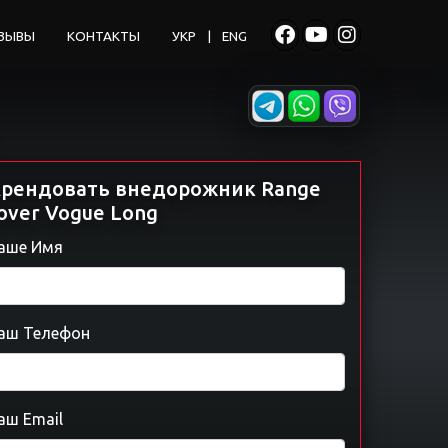
ЗЫВЫ
КОНТАКТЫ
УКР
|
ENG
рендовать внедорожник Range
over Vogue Long
аше Имя
аш Телефон
аш Email