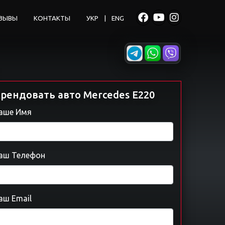
ЗЫВЫ
КОНТАКТЫ
УКР
|
ENG
рендовать авто Mercedes E220
аше Имя
аш Телефон
аш Email