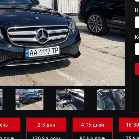
Н
К
день
2-3 дня
4-15 дней
16-30
 в день
120 $ в день
90 $ в день
75 $ 