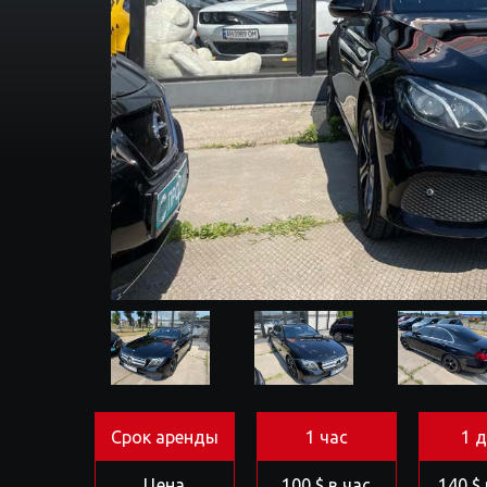
Срок аренды
1 час
1 
Цена
100 $ в час
140 $