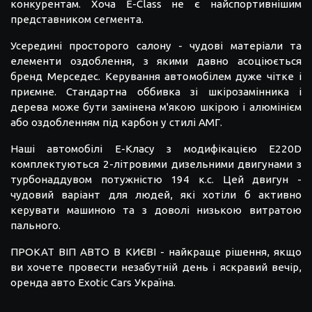
конкурентам. Хоча E-Class не є найспортивнішим
представником сегмента.
Усередині просторого салону - чудові матеріали та
елементи оздоблення, з якими давно асоціюється
бренд Мерседес. Керування автомобілем дуже чітке і
приємне. Стандартна оббивка зі шкірозамінника і
дерева може бути замінена м'якою шкірою і алюмінієм
або оздобленням під карбон у стилі АМГ.
Наші автомобілі Е-Класу з модифікацією E220D
комплектуються 2-літровими дизельними двигунами з
турбонаддувом потужністю 194 к.с. Цей двигун -
чудовий варіант для людей, які хотіли б активно
керувати машиною та з доволі низькою витратою
пального.
ПРОКАТ ВІП АВТО В КИЄВІ - найкраще рішення, якщо
ви хочете провести незабутній день і яскравий вечір,
оренда авто Exotic Cars Україна.