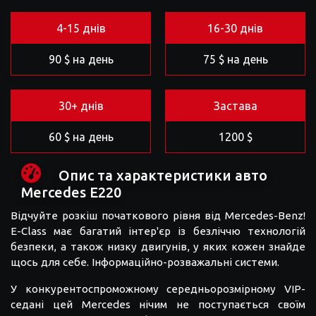
4-15 днів
16-30 днів
90 $ на день
75 $ на день
30+ днів
Застава
60 $ на день
1200 $
Опис та характеристики авто
Mercedes E220
Відчуйте розкіш початкового рівня від Mercedes-Benz!
E-Class має багатий інтер'єр із безліччю технологій
безпеки, а також низку двигунів, у яких кожен знайде
щось для себе. Інформаційно-розважальні системи.
У конкурентоспроможному середньорозмірному VIP-
седані цей Mercedes нічим не поступається своїм