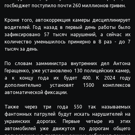
госбюджет
поступило
почти
260
миллионов
гривен
.
Кроме
того
,
автокоррекция
камеры
дисциплинирует
водителей
.
Год
назад
в
первый
день
работы
было
зафиксировано
57
тысяч
нарушений
,
а
сейчас
их
количество
уменьшилось
примерно
в
8
раз
-
до
7
тысяч
за
день
.
По
словам
замминистра
внутренних
дел
Антона
Геращенко
,
уже
установлено
130
полицейских
камер
,
а
к
концу
года
их
будет
400
.
К
2024
году
дополнительно
установят
1500
комплексов
автоматической
фиксации
.
Также
через
три
года
550
так
называемых
фантомных
патрулей
будут
искать
нарушителей
на
украинских
дорогах
.
Первые
четыре
из
этих
автомобилей
уже
движутся
по
дорогам
общего