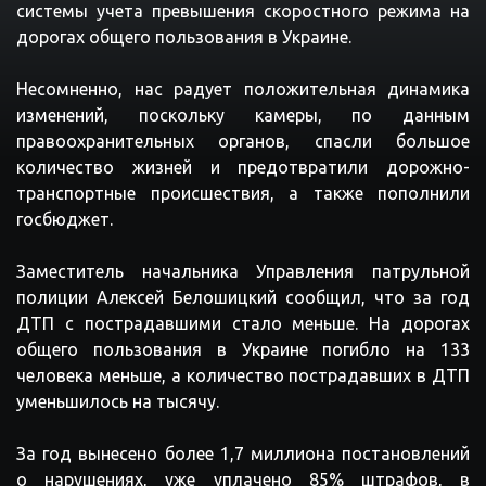
системы
учета
превышения
скоростного
режима
на
дорогах
общего
пользования
в
Украине
.
Несомненно
,
нас
радует
положительная
динамика
изменений
,
поскольку
камеры
,
по
данным
правоохранительных
органов
,
спасли
большое
количество
жизней
и
предотвратили
дорожно
-
транспортные
происшествия
,
а
также
пополнили
госбюджет
.
Заместитель
начальника
Управления
патрульной
полиции
Алексей
Белошицкий
сообщил
,
что
за
год
ДТП
с
пострадавшими
стало
меньше
.
На
дорогах
общего
пользования
в
Украине
погибло
на
133
человека
меньше
,
а
количество
пострадавших
в
ДТП
уменьшилось
на
тысячу
.
За
год
вынесено
более
1
,
7
миллиона
постановлений
о
нарушениях
,
уже
уплачено
85
%
штрафов
,
в