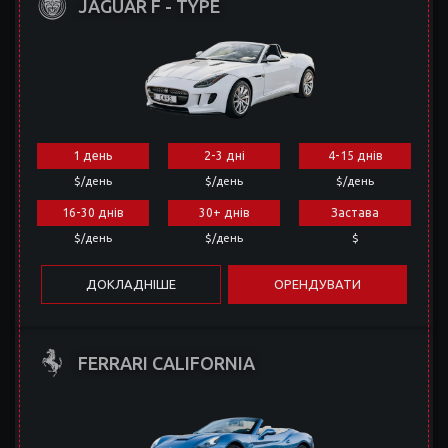
JAGUAR F - TYPE
1 день
2-3 дні
4-15 днів
$/день
$/день
$/день
16-30 днів
30+ днів
Застава
$/день
$/день
$
ДОКЛАДНІШЕ
ОРЕНДУВАТИ
FERRARI CALIFORNIA