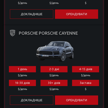
$/день
$/день
$
ДОКЛАДНІШЕ
ОРЕНДУВАТИ
PORSCHE PORSCHE CAYENNE
1 день
2-3 дні
4-15 днів
$/день
$/день
$/день
16-30 днів
30+ днів
Застава
$/день
$/день
$
ДОКЛАДНІШЕ
ОРЕНДУВАТИ