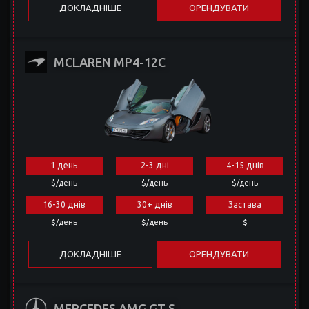
ДОКЛАДНІШЕ
ОРЕНДУВАТИ
MCLAREN MP4-12C
1 день
2-3 дні
4-15 днів
$/день
$/день
$/день
16-30 днів
30+ днів
Застава
$/день
$/день
$
ДОКЛАДНІШЕ
ОРЕНДУВАТИ
MERCEDES AMG GT S