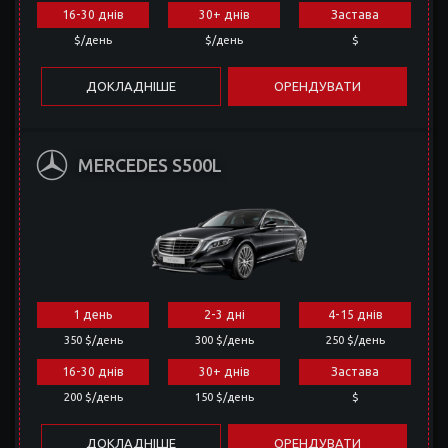
16-30 днів
30+ днів
Застава
$/день
$/день
$
ДОКЛАДНІШЕ
ОРЕНДУВАТИ
MERCEDES S500L
1 день
2-3 дні
4-15 днів
350 $/день
300 $/день
250 $/день
16-30 днів
30+ днів
Застава
200 $/день
150 $/день
$
ДОКЛАДНІШЕ
ОРЕНДУВАТИ