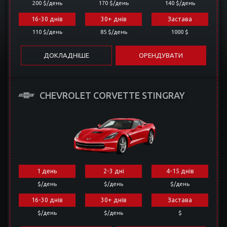
200 $/день
170 $/день
140 $/день
16-30 днів
30+ днів
Застава
110 $/день
85 $/день
1000 $
ДОКЛАДНІШЕ
ОРЕНДУВАТИ
CHEVROLET CORVETTE STINGRAY
1 день
2-3 дні
4-15 днів
$/день
$/день
$/день
16-30 днів
30+ днів
Застава
$/день
$/день
$