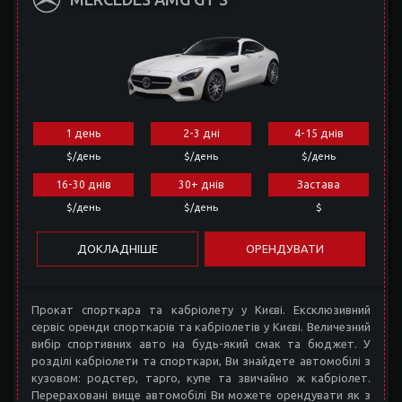
1 день
2-3 дні
4-15 днів
$/день
$/день
$/день
16-30 днів
30+ днів
Застава
$/день
$/день
$
ДОКЛАДНІШЕ
ОРЕНДУВАТИ
Прокат спорткара та кабріолету у Києві. Ексклюзивний
сервіс оренди спорткарів та кабріолетів у Києві. Величезний
вибір спортивних авто на будь-який смак та бюджет. У
розділі кабріолети та спорткари, Ви знайдете автомобілі з
кузовом: родстер, тарго, купе та звичайно ж кабріолет.
Перераховані вище автомобілі Ви можете орендувати як з