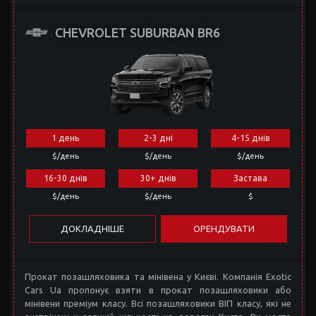
CHEVROLET SUBURBAN BR6
1 день
2-3 дні
4-15 днів
$/день
$/день
$/день
16-30 днів
30+ днів
Застава
$/день
$/день
$
ДОКЛАДНІШЕ
ОРЕНДУВАТИ
Прокат позашляховика та мінівена у Києві. Компанія Exotic
Cars Ua пропонує взяти в прокат позашляховики або
мінівени преміум класу. Всі позашляховики ВІП класу, які не