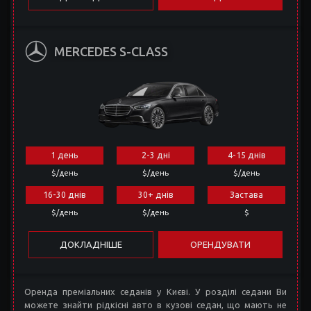
MERCEDES S-CLASS
1 день
2-3 дні
4-15 днів
$/день
$/день
$/день
16-30 днів
30+ днів
Застава
$/день
$/день
$
ДОКЛАДНІШЕ
ОРЕНДУВАТИ
Оренда преміальних седанів у Києві. У розділі седани Ви
можете знайти рідкісні авто в кузові седан, що мають не