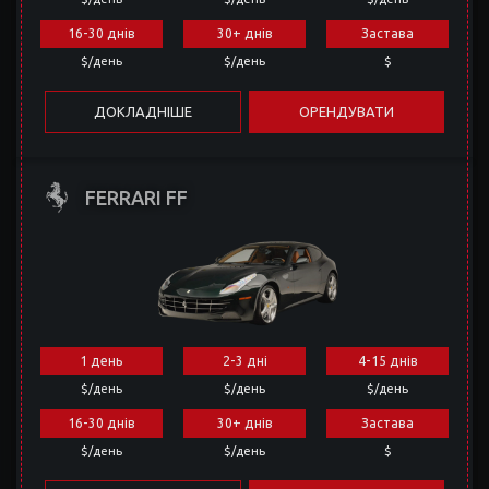
16-30 днів
30+ днів
Застава
$/день
$/день
$
ДОКЛАДНІШЕ
ОРЕНДУВАТИ
FERRARI FF
1 день
2-3 дні
4-15 днів
$/день
$/день
$/день
16-30 днів
30+ днів
Застава
$/день
$/день
$