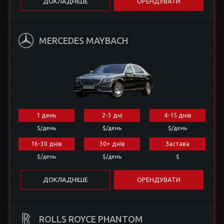
ДОКЛАДНІШЕ
ОРЕНДУВАТИ
MERCEDES MAYBACH
1 день
2-3 дні
4-15 днів
$/день
$/день
$/день
16-30 днів
30+ днів
Застава
$/день
$/день
$
ДОКЛАДНІШЕ
ОРЕНДУВАТИ
ROLLS ROYCE PHANTOM