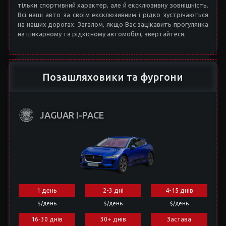
тільки спортивний характер, але й ексклюзивну зовнішність.
Всі наші авто за своїм ексклюзивним і рідко зустрічаються
на наших дорогах. Загалом, якщо Вас зацікавить прогулянка
на шикарному та рідкісному автомобілі, звертайтеся.
Позашляховики та фургони
JAGUAR I-PACE
1 день
2-3 дні
4-15 днів
$/день
$/день
$/день
16-30 днів
30+ днів
Застава