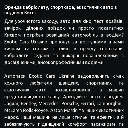
Оренда кабріолету, спорткара, екзотичних авто з
водієм у Києві
Для урочистого заходу, авто для кіно, тест драйвів,
вечірок, ділових поїздок чи просто покататися
Києвом потрібен розкішний автомобіль з водієм?
Exotic Cars Ukraine пропонує за доступними цінами
киянам та гостям столиці в оренду спорткари,
кабріолети, седани та шикарні позашляховики з
досвідченими, високопрофесійними водіями.
Автопарк Exotic Cars Ukraine задовольнить смак
кожного любителя швидких, спортивних та
екзотичних авто, позашляховиків та машин
представницького класу. Арендуйте авто з водієм:
Jaguar, Bentley, Mercedes, Porsche, Ferrari, Lamborghini,
McLaren Rolls-Royce, Aston Martin та інших екзотичних
марок. Наші машини не лише стильні та ефектні, а й
забезпечують підвищений комфорт пасажирам та