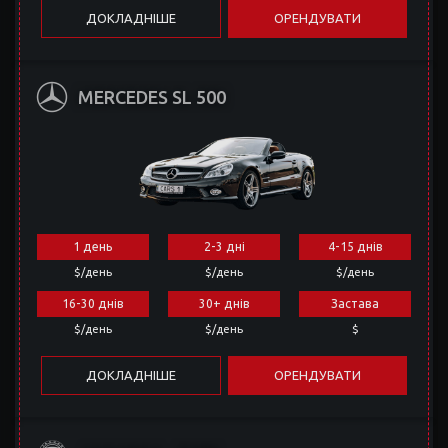
ДОКЛАДНІШЕ
ОРЕНДУВАТИ
MERCEDES SL 500
1 день
2-3 дні
4-15 днів
$/день
$/день
$/день
16-30 днів
30+ днів
Застава
$/день
$/день
$
ДОКЛАДНІШЕ
ОРЕНДУВАТИ