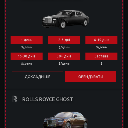
1 день
2-3 дні
4-15 днів
$/день
$/день
$/день
16-30 днів
30+ днів
Застава
$/день
$/день
$
ДОКЛАДНІШЕ
ОРЕНДУВАТИ
ROLLS ROYCE GHOST