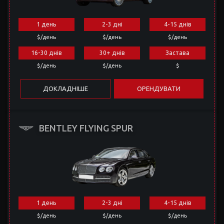
1 день
2-3 дні
4-15 днів
$/день
$/день
$/день
16-30 днів
30+ днів
Застава
$/день
$/день
$
ДОКЛАДНІШЕ
ОРЕНДУВАТИ
BENTLEY FLYING SPUR
1 день
2-3 дні
4-15 днів
$/день
$/день
$/день