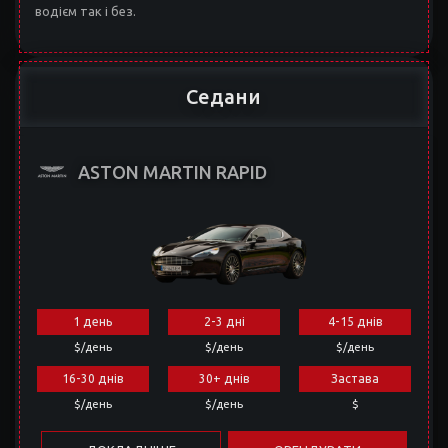
водієм так і без.
Седани
ASTON MARTIN RAPID
1 день
2-3 дні
4-15 днів
$/день
$/день
$/день
16-30 днів
30+ днів
Застава
$/день
$/день
$