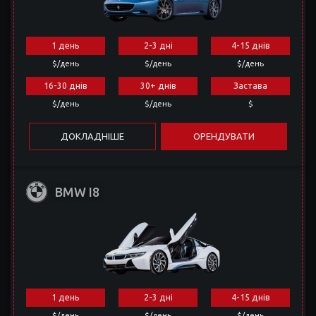
1 день
2-3 дні
4-15 днів
$/день
$/день
$/день
16-30 днів
30+ днів
Застава
$/день
$/день
$
ДОКЛАДНІШЕ
ОРЕНДУВАТИ
BMW I8
1 день
2-3 дні
4-15 днів
$/день
$/день
$/день