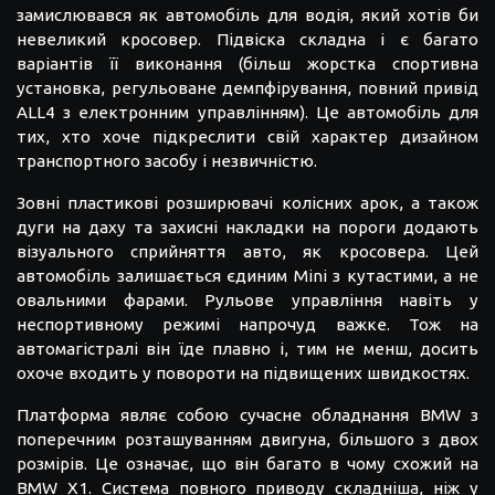
замислювався як автомобіль для водія, який хотів би
невеликий кросовер. Підвіска складна і є багато
варіантів її виконання (більш жорстка спортивна
установка, регульоване демпфірування, повний привід
ALL4 з електронним управлінням). Це автомобіль для
тих, хто хоче підкреслити свій характер дизайном
транспортного засобу і незвичністю.
Зовні пластикові розширювачі колісних арок, а також
дуги на даху та захисні накладки на пороги додають
візуального сприйняття авто, як кросовера. Цей
автомобіль залишається єдиним Mini з кутастими, а не
овальними фарами. Рульове управління навіть у
неспортивному режимі напрочуд важке. Тож на
автомагістралі він їде плавно і, тим не менш, досить
охоче входить у повороти на підвищених швидкостях.
Платформа являє собою сучасне обладнання BMW з
поперечним розташуванням двигуна, більшого з двох
розмірів. Це означає, що він багато в чому схожий на
BMW X1. Система повного приводу складніша, ніж у