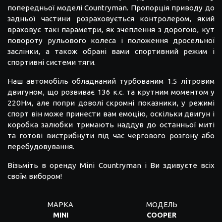
попередньої моделі Countryman. Пропорція приводу до
задньої частини розраховується контролером, який
враховує такі параметри, як зчеплення з дорогою, кут
повороту рульового колеса і положення дросельної
заслінки, а також обрані вами спортивний режим і
спортивні системи тяги.
Наш автомобіль обладнаний турбованим 1.5 літровим
двигуном, що розвиває 136 к.с. та крутним моментом у
220Нм, але попри доволі скромні показники, у режимі
спорт він може принести вам емоцію, оскільки двигун і
коробка залюбки тримають наддув до останньої миті
та готові вистрибнути під час чергового розгону або
перебудовування.
Візьміть в оренду Mini Countryman і Ви здивуєте всіх
своїм вибором!
МАРКА
МОДЕЛЬ
MINI
COOPER