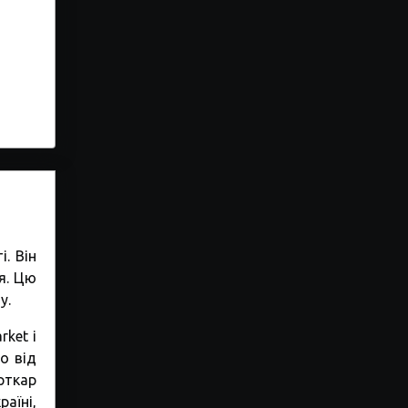
. Він
я. Цю
у.
ket і
о від
рткар
аїні,