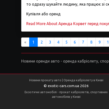
то одразу шукайте людину, яка працює зі с
Купівля або оренд
Read More About Аренда Корвет перед пок
Previous
«
1
2
3
4
5
6
7
8
9
1
Новини оренди авто - оренда кабріолету, спортк
Новини прокату авто | Оренда кабріолету в Києві
© exotic-cars.com.ua 2026
Екзотичні автомобілі - прокат кабріолетів, спортивних
автомобілів у Києві