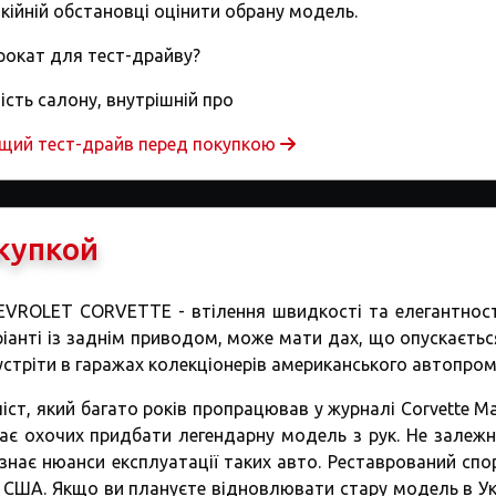
окійній обстановці оцінити обрану модель.
рокат для тест-драйву?
ість салону, внутрішній про
ащий тест-драйв перед покупкою
купкой
VROLET CORVETTE - втілення швидкості та елегантності
іанті із заднім приводом, може мати дах, що опускаєтьс
устріти в гаражах колекціонерів американського автопром
, який багато років пропрацював у журналі Corvette Mar
ає охочих придбати легендарну модель з рук. Не залежн
й знає нюанси експлуатації таких авто. Реставрований спо
 США. Якщо ви плануєте відновлювати стару модель в Укр