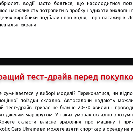
бріолет, водії часто бояться, що насолодитися пої
лює і можливість потрапити в пробку і вдихати вихлопні г
елях виробники подбали і про водія, і про пасажирів. Л
пеціальні екрани
ращий тест-драйв перед покупк
 сумніваєтеся у виборі моделі? Переконатися, чи відпо
ноцінної поїздки складно. Автосалони надають можли
й тест-драйв триває не більше 20-30 хвилин і провод
узгодженим маршрутом. У таких умовах складно зрозуміт
 Хочете скласти власне враження про машину і при
xotic Cars Ukraine ви можете взяти спорткар в оренду на 