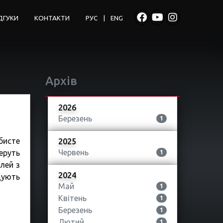
ДГУКИ
КОНТАКТИ
РУС
|
ENG
Архів
2026
Березень
1
бисте
2025
Червень
еруть
1
лей з
2024
дують
Май
1
Квітень
1
Березень
1
Лютий
1