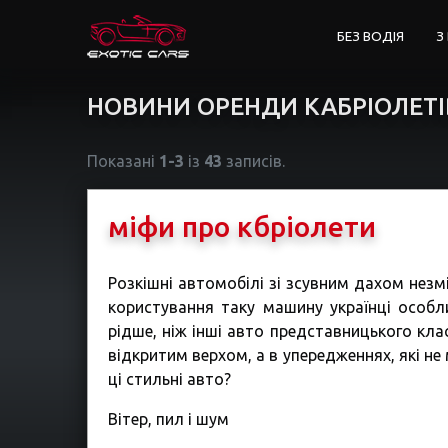
БЕЗ ВОДІЯ
З
НОВИНИ ОРЕНДИ КАБРІОЛЕТІ
Показані
1-3
із
43
записів.
міфи про кбріолети
Розкішні автомобілі зі зсувним дахом незм
користування таку машину українці особли
рідше, ніж інші авто представницького кла
відкритим верхом, а в упередженнях, які не
ці стильні авто?
Вітер, пил і шум