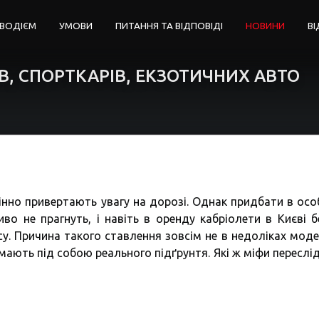
 ВОДІЄМ
УМОВИ
ПИТАННЯ ТА ВІДПОВІДІ
НОВИНИ
ВІ
В, СПОРТКАРІВ, ЕКЗОТИЧНИХ АВТО
інно привертають увагу на дорозі. Однак придбати в осо
во не прагнуть, і навіть в оренду кабріолети в Києві б
су. Причина такого ставлення зовсім не в недоліках моде
 мають під собою реального підґрунтя. Які ж міфи переслі