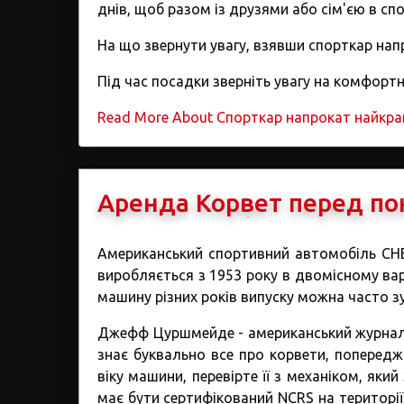
днів, щоб разом із друзями або сім'єю в сп
На що звернути увагу, взявши спорткар нап
Під час посадки зверніть увагу на комфортн
Read More About Спорткар напрокат найкр
Аренда Корвет перед по
Американський спортивний автомобіль CHE
виробляється з 1953 року в двомісному вар
машину різних років випуску можна часто з
Джефф Цуршмейде - американський журналіст
знає буквально все про корвети, попередж
віку машини, перевірте її з механіком, яки
має бути сертифікований NCRS на території