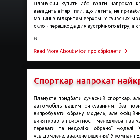
Плануючи купити або взяти напрокат ка
завадить вітер і пил, що летить, не приваб
машині з відкритим верхом. У сучасних мод
скло - перешкода для зустрічного вітру, а с
В
Read More About міфи про кбріолети
Спорткар напрокат найк
Плануєте придбати сучасний спорткар, але
автомобіль вашим очікуванням, без пов
випробувати обрану модель, але офіційни
винятково в присутності менеджера і за 
переваги та недоліки обраної моделі.
усвідомлене, зважене рішення? У компанії E