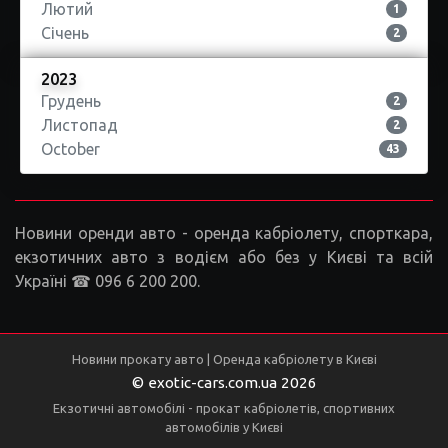
Лютий
1
Січень
2
2023
Грудень
2
Листопад
2
October
43
Новини оренди авто - оренда кабріолету, спорткара,
екзотичних авто з водієм або без у Києві та всій
Україні ☎ 096 6 200 200.
Новини прокату авто | Оренда кабріолету в Києві
© exotic-cars.com.ua 2026
Екзотичні автомобілі - прокат кабріолетів, спортивних
автомобілів у Києві