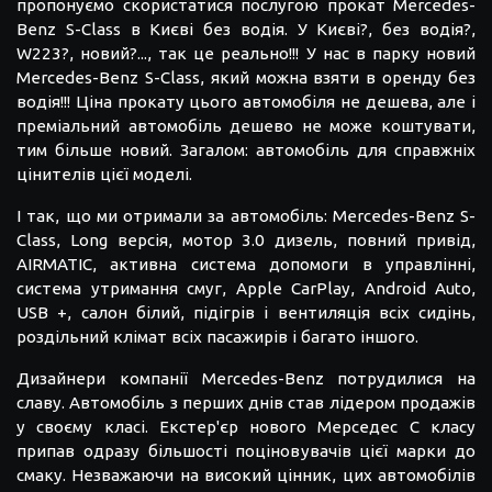
пропонуємо скористатися послугою прокат Mercedes-
Benz S-Class в Києві без водія. У Києві?, без водія?,
W223?, новий?..., так це реально!!! У нас в парку новий
Mercedes-Benz S-Class, який можна взяти в оренду без
водія!!! Ціна прокату цього автомобіля не дешева, але і
преміальний автомобіль дешево не може коштувати,
тим більше новий. Загалом: автомобіль для справжніх
цінителів цієї моделі.
І так, що ми отримали за автомобіль: Mercedes-Benz S-
Class, Long версія, мотор 3.0 дизель, повний привід,
AIRMATIC, активна система допомоги в управлінні,
система утримання смуг, Apple CarPlay, Android Auto,
USB +, салон білий, підігрів і вентиляція всіх сидінь,
роздільний клімат всіх пасажирів і багато іншого.
Дизайнери компанії Mercedes-Benz потрудилися на
славу. Автомобіль з перших днів став лідером продажів
у своєму класі. Екстер'єр нового Мерседес С класу
припав одразу більшості поціновувачів цієї марки до
смаку. Незважаючи на високий цінник, цих автомобілів