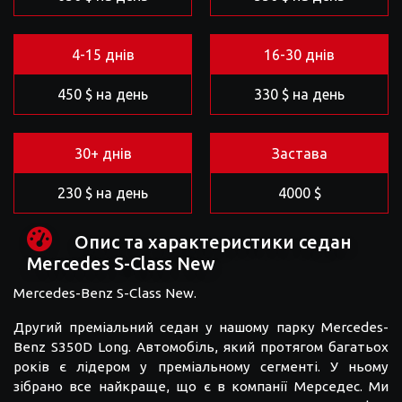
4-15 днів
16-30 днів
450 $ на день
330 $ на день
30+ днів
Застава
230 $ на день
4000 $
Опис та характеристики седан
Mercedes S-Class New
Mercedes-Benz S-Class New.
Другий преміальний седан у нашому парку Mercedes-
Benz S350D Long. Автомобіль, який протягом багатьох
років є лідером у преміальному сегменті. У ньому
зібрано все найкраще, що є в компанії Мерседес. Ми