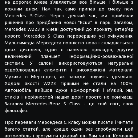
на дорогах Києва з'являється все більше і більше з
кожним днем. Нам так само припав до смаку new
Mercedes S-Class. Через деякий час, ми прийняли
рішення про придбання нової "Ески" в парк. Загалом,
Mercedes W223 в Києві доступний до прокату. Інтер'єр
нового Mercedes S Class перевершив усі очікування.
Мультимедіа Мерседеса повністю нова і складається з
двох дисплеїв, один є панеллю приладів, другий
величезний планшет інформаційно-розважальної
системи. У салоні використовуються натуральні
оздоблювальні елементи і високоякісні матеріали.
Музика в Мерседесі, як завжди, звучить ідеально.
Ходові якості W223 гіршими не стали на 100%.
Автомобіль вийшов дуже комфортний і м'який. Ям,
стиків і нерівностей наших доріг просто не помічаєш.
Загалом Mercedes-Benz S Class - це свій світ, своя
філософія.
Про переваги Мерседеса С класу можна писати і читати
багато статей, але краще один раз спробувати цей
автомобіль і зрозуміти цікавий він Вам чи ні. Компанія