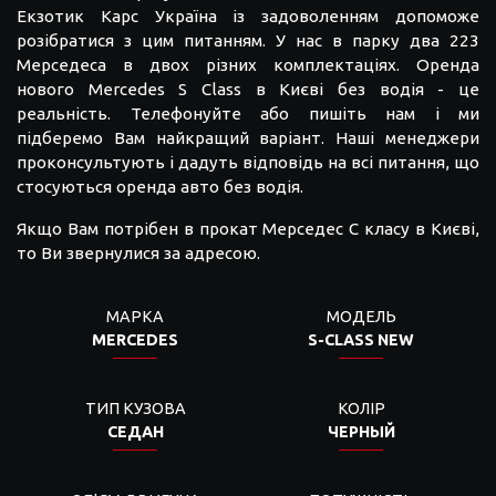
Екзотик Карс Україна із задоволенням допоможе
розібратися з цим питанням. У нас в парку два 223
Мерседеса в двох різних комплектаціях. Оренда
нового Mercedes S Class в Києві без водія - це
реальність. Телефонуйте або пишіть нам і ми
підберемо Вам найкращий варіант. Наші менеджери
проконсультують і дадуть відповідь на всі питання, що
стосуються оренда авто без водія.
Якщо Вам потрібен в прокат Мерседес С класу в Києві,
то Ви звернулися за адресою.
МАРКА
МОДЕЛЬ
MERCEDES
S-CLASS NEW
ТИП КУЗОВА
КОЛІР
СЕДАН
ЧЕРНЫЙ