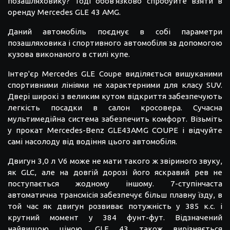
позашляховику? Тоді обов'язково спробуйте взяти в
оренду Mercedes GLE 43 AMG.
Даний автомобіль поєднує в собі параметри
позашляховика і спортивного автомобіля за допомогою
кузова виконаного в стилі купе.
Інтер'єр Mercedes GLE Coupe виділяється вишуканими
спортивними лініями не характерними для класу SUV.
Двері широкі з великим кутом відкриття забезпечують
легкість посадки в салон кросовера. Сучасна
мультимедійна система забезпечить комфорт. Візьміть
у прокат Mercedes-Benz GLE43AMG COUPE і відчуйте
самі насолоду від водіння цього автомобіля.
Двигун 3,0 л V6 може не мати такого ж звіриного звуку,
як GLC, але на довгій дорозі його яскравий рев не
поступається жодному іншому. 7-ступінчаста
автоматична трансмісія забезпечує більш плавну їзду, в
той час як двигун розвиває потужність у 385 к.с. і
крутний момент у 384 фунт-фут. Відзначений
найвищою ціною, GLE 43 також вирізняється