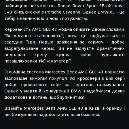
найвищою потужністю. Range Rover Sport SE об'єднує
340 кінських сил з Porsche Cayenne. Однак BMW X5 - це
табір з найнижчою ціною і потужністю.
Керованість AMG GLE 43 можна описати двома словами:
"Бездоганна стабільність", хоча це відбувається в
середині їзди. Перше враження за кермом - добре
відрегульоване кермо. Ви не відчуєте драматичних
недоліків крену кузова, фобії будь-якого
позашляховика тієї ж категорії.
Гальмівна система Mercedes Benz AMG GLE 43 повністю
відповідає вимогам покупця. Усі кросовери з цієї серії
добре проявляють себе на території гальмування.
Однак у мертвій конкуренції BMW знадобилася деяка
додаткова відстань, щоб зупинитися.
Візьміть Mercedes Benz AMG GLE 43 в Києві в оренду і
він безсумнівно задовольнить ваші бажання.