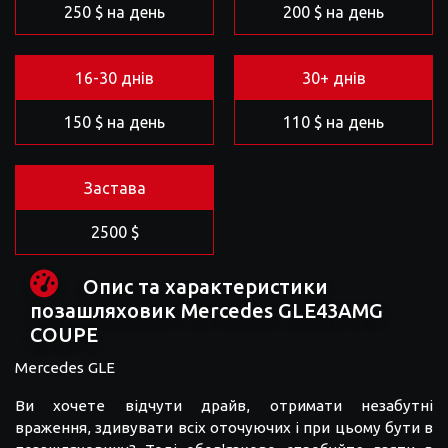
250 $ на день
200 $ на день
16-30 днів
30+ днів
150 $ на день
110 $ на день
Застава
2500 $
Опис та характеристики
позашляховик Mercedes GLE43AMG
COUPE
Mercedes GLE
Ви хочете відчути драйв, отримати незабутні
враження, здивувати всіх оточуючих і при цьому бути в