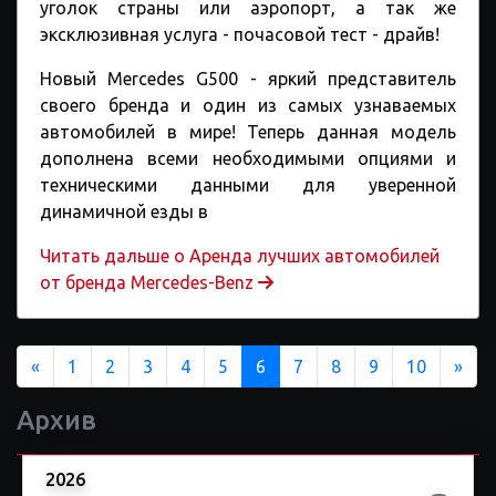
уголок страны или аэропорт, а так же
эксклюзивная услуга - почасовой тест - драйв!
Новый Mercedes G500 - яркий представитель
своего бренда и один из самых узнаваемых
автомобилей в мире! Теперь данная модель
дополнена всеми необходимыми опциями и
техническими данными для уверенной
динамичной езды в
Читать дальше o Аренда лучших автомобилей
от бренда Mercedes-Benz
Previous
Nex
«
1
2
3
4
5
6
7
8
9
10
»
Архив
2026