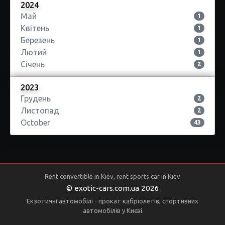
2024
Май
1
Квітень
1
Березень
1
Лютий
1
Січень
2
2023
Грудень
2
Листопад
2
October
43
Rent convertible in Kiev, rent sports car in Kiev
© exotic-cars.com.ua 2026
Екзотичні автомобілі - прокат кабріолетів, спортивних
автомобілів у Києві