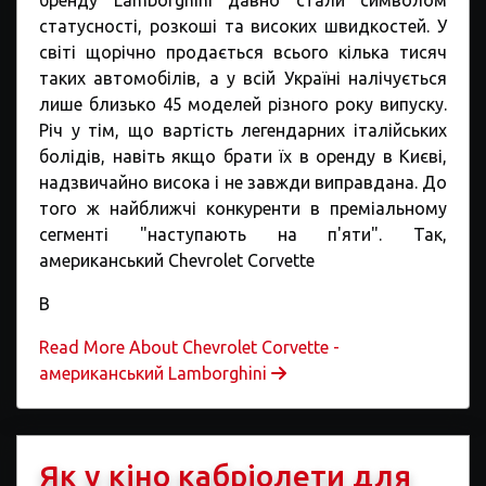
бренду Lamborghini давно стали символом
статусності, розкоші та високих швидкостей. У
світі щорічно продається всього кілька тисяч
таких автомобілів, а у всій Україні налічується
лише близько 45 моделей різного року випуску.
Річ у тім, що вартість легендарних італійських
болідів, навіть якщо брати їх в оренду в Києві,
надзвичайно висока і не завжди виправдана. До
того ж найближчі конкуренти в преміальному
сегменті "наступають на п'яти". Так,
американський Chevrolet Corvette
В
Read More About Chevrolet Corvette -
американський Lamborghini
Як у кіно кабріолети для