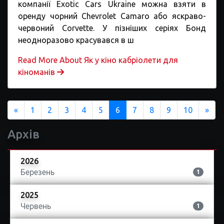
компанії Exotic Cars Ukraine можна взяти в
оренду чорний Chevrolet Camaro або яскраво-
червоний Corvette. У пізніших серіях Бонд
неодноразово красувався в ш
Read More About Як у кіно кабріолети для
кіноманів
Previous
Nex
«
1
2
3
4
5
6
7
8
9
10
»
Архів
2026
Березень
1
2025
Червень
1