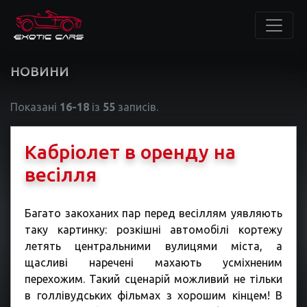
НОВИНИ
Показані
16-18
із
55
записів.
Кабріолет в оренду на
весілля
Багато закоханих пар перед весіллям уявляють
таку картинку: розкішні автомобілі кортежу
летять центральними вулицями міста, а
щасливі наречені махають усміхненим
перехожим. Такий сценарій можливий не тільки
в голлівудських фільмах з хорошим кінцем! В