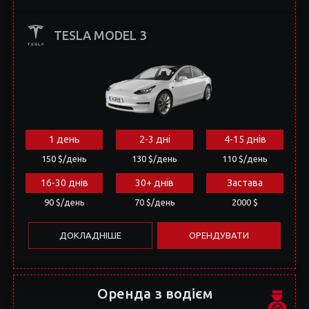
1 день
2-3 дні
4-15 днів
150 $/день
130 $/день
110 $/день
16-30 днів
30+ днів
Застава
90 $/день
70 $/день
2000 $
ДОКЛАДНІШЕ
ОРЕНДУВАТИ
Оренда з водієм
ASTON MARTIN RAPID