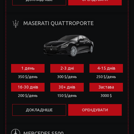
MASERATI QUATTROPORTE
1 день
2-3 дні
4-15 днів
350 $/день
300 $/день
250 $/день
16-30 днів
30+ днів
Застава
200 $/день
150 $/день
3000 $
ДОКЛАДНІШЕ
ОРЕНДУВАТИ
MERCEDES S500