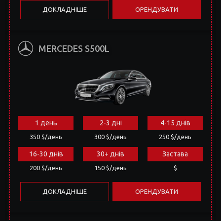
1 день
2-3 дні
4-15 днів
350 $/день
300 $/день
250 $/день
16-30 днів
30+ днів
Застава
200 $/день
150 $/день
$
ДОКЛАДНІШЕ
ОРЕНДУВАТИ
MERCEDES S-CLASS