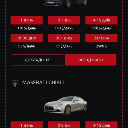
1 день
2-3 дні
4-15 днів
170 $/день
140 $/день
110 $/день
16-30 днів
30+ днів
Застава
85 $/день
75 $/день
2500 $
ДОКЛАДНІШЕ
ОРЕНДУВАТИ
MASERATI GHIBLI
1 день
2-3 дні
4-15 днів
250 $/день
200 $/день
170 $/день
16-30 днів
30+ днів
Застава