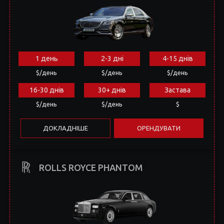
1 день
2-3 дні
4-15 днів
$/день
$/день
$/день
16-30 днів
30+ днів
Застава
$/день
$/день
$
ДОКЛАДНІШЕ
ОРЕНДУВАТИ
ROLLS ROYCE PHANTOM
1 день
2-3 дні
4-15 днів
$/день
$/день
$/день
16-30 днів
30+ днів
Застава