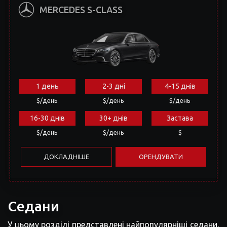
1 день
2-3 дні
4-15 днів
$/день
$/день
$/день
16-30 днів
30+ днів
Застава
$/день
$/день
$
ДОКЛАДНІШЕ
ОРЕНДУВАТИ
Седани
У цьому розділі представлені найпопулярніші седани,
які є у нашому парку. У компанії Екзотик Карс
представлені лише преміальні автомобілі. Ми
пропонуємо взяти в оренду автомобіль як з водієм,
так і без. Седани можна орендувати як у
довгострокову оренду, так і на кілька годин. У
нашому парку Ви знайдете найексклюзивніші та