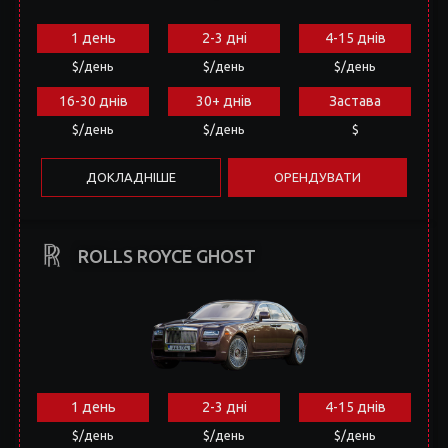
$/день
$/день
$
ДОКЛАДНІШЕ
ОРЕНДУВАТИ
ROLLS ROYCE GHOST
1 день
2-3 дні
4-15 днів
$/день
$/день
$/день
16-30 днів
30+ днів
Застава
$/день
$/день
$
ДОКЛАДНІШЕ
ОРЕНДУВАТИ