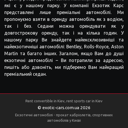
найекзотичніші автомобілі: Bentley, Rolls-Royсе, Aston
Martin та багато інших. Загалом, якщо Вам до душі
екзотичні автомобілі – Ви потрапили за адресою,
пишіть або дзвоніть, ми підберемо Вам найкращий
преміальний седан.
Rent convertible in Kiev, rent sports car in Kiev
© exotic-cars.com.ua 2026
Екзотичні автомобілі - прокат кабріолетів, спортивних
автомобілів у Києві
Ви можете зв'язатися з нами за адресою:
03134, Кільцева дорога, 22, м. Київ
Робочий час: 09.00 - 20:00
+38 096 6 200 200
+38 097 011 33 11