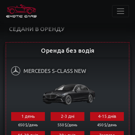
СЕДАНИ В ОРЕНДУ
Оренда без водія
MERCEDES S-CLASS NEW
1 день
2-3 дні
4-15 днів
650 $/день
550 $/день
450 $/день
16-30 днів
30+ днів
Застава