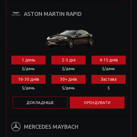
1 день
2-3 дні
4-15 днів
$/день
$/день
$/день
16-30 днів
30+ днів
Застава
$/день
$/день
$
ДОКЛАДНІШЕ
ОРЕНДУВАТИ
MERCEDES MAYBACH