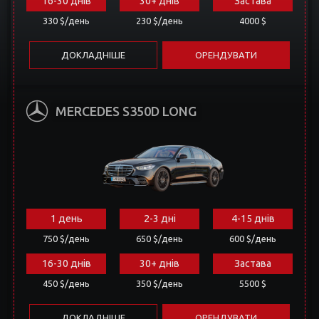
330 $/день
230 $/день
4000 $
ДОКЛАДНІШЕ
ОРЕНДУВАТИ
MERCEDES S350D LONG
1 день
2-3 дні
4-15 днів
750 $/день
650 $/день
600 $/день
16-30 днів
30+ днів
Застава
450 $/день
350 $/день
5500 $
ДОКЛАДНІШЕ
ОРЕНДУВАТИ