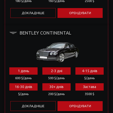
BENTLEY CONTINENTAL
1 день
2-3 дні
4-15 днів
600 $/день
500 $/день
$/день
16-30 днів
30+ днів
Застава
$/день
200 $/день
3500 $
ДОКЛАДНІШЕ
ОРЕНДУВАТИ
TESLA MODEL 3