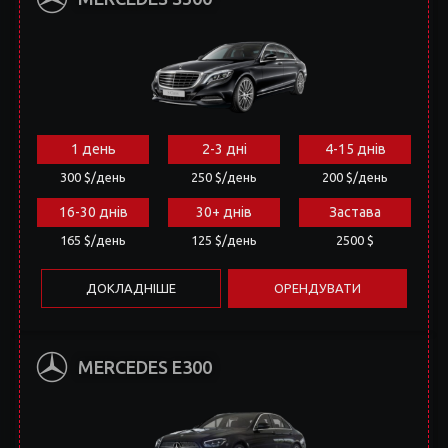
1 день
2-3 дні
4-15 днів
300 $/день
250 $/день
200 $/день
16-30 днів
30+ днів
Застава
165 $/день
125 $/день
2500 $
ДОКЛАДНІШЕ
ОРЕНДУВАТИ
MERCEDES E300