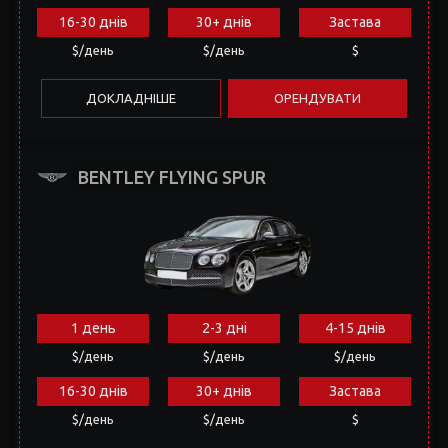
BENTLEY FLYING SPUR
1 день
2-3 дні
4-15 днів
$/день
$/день
$/день
16-30 днів
30+ днів
Застава
$/день
$/день
$
ДОКЛАДНІШЕ
ОРЕНДУВАТИ
MERCEDES S500L